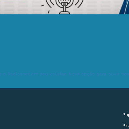
Pág
Pr